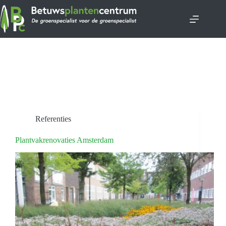
Ga
naar
de
inhoud
Categorie
Referenties
Referenties
Plantvakrenovaties Amsterdam