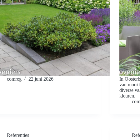
comreg
22 juni 2026
In Ooster
van mooi 
diverse va
kleuren.
com
Referenties
Refe