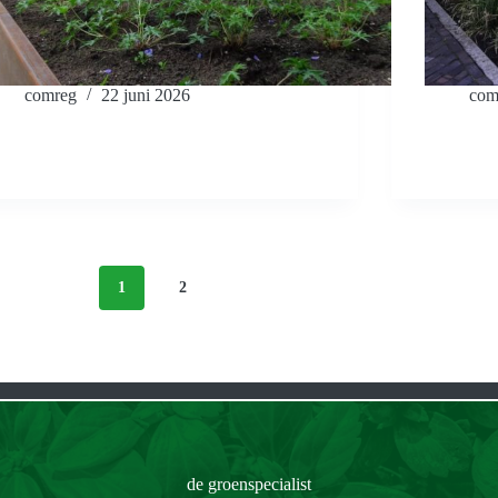
comreg
22 juni 2026
com
1
2
de groenspecialist