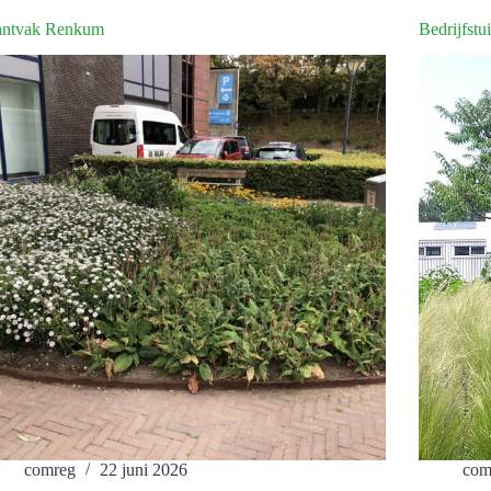
antvak Renkum
Bedrijfst
comreg
22 juni 2026
com