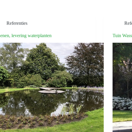
Referenties
Refe
enen, levering waterplanten
Tuin Wass