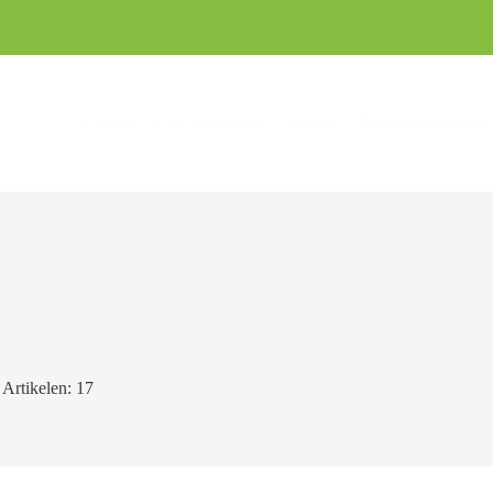
s
Bezorgen
Ons assortiment
Afhalen
Bodemverbeteraars
Artikelen: 17