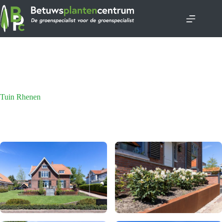
Ga
naar
de
inhoud
Tuin Rhenen